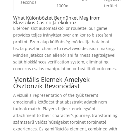
seconds
1000x
terület
What Különböztet Bennünket Meg from
Klasszikus Casino Játékokhoz
Eltérően slot automatáktól or roulette, our game
provides teljes irányítást over amikor to biztosítani
profitot. Ezen alap különbség módosítja hatalmat
tiszta pusztán chance to résztvevő decision-making.
Minden játékos can ellenőrizni fairness segítségével
saját blokkláncos verification system, eliminating
concerns csalás manipulation or beállított outcomes.
Mentális Elemek Amelyek
Ösztönzik Bevonódást
A vizuális representation of the tyúk teremt
emocionális kötődést that absztrakt adatok nem
tudnak match. Players fejlesztenek egyéni
attachment to their character’s journey, transforming
számszerű valószínűségeket történet történetté
experiences. Ez gamifikációs element, combined with