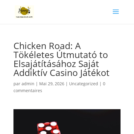
Chicken Road: A
Tökéletes Útmutató to
Elsajátításához Saját
Addiktív Casino Játékot
par
admin
|
Mai 29, 2026
|
Uncategorized
|
0
commentaires