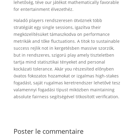
lehetőség, téve our játékot mathematically favorable
for entertainment élvezethéz.
Haladó players rendszeresen ötvöznek több
stratégiát egy single sessions, igazítva their
megközelítésüket támaszkodva on performance
metrikák and tőke fluctuations. A titok to sustainable
success rejlik not in kergetésben massive szorzók,
but in rendszeres, szigorú play amely tiszteletben
tartja mind statisztikai tényeket and personal
kockázati tolerance. Akár you részesíted előnyben
óvatos fokozatos hozamokat or izgalmas high-stakes
fogadást, saját rugalmas keretrendszer lehetővé tesz
valamennyi fogadási típust miközben maintaining
absolute fairness segítségével titkosított verification.
Poster le commentaire