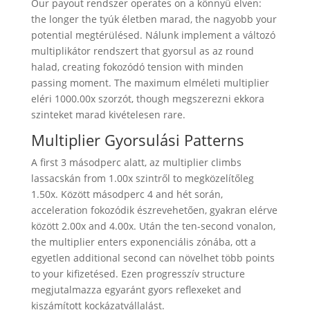
Our payout rendszer operates on a könnyű elven:
the longer the tyúk életben marad, the nagyobb your
potential megtérülésed. Nálunk implement a változó
multiplikátor rendszert that gyorsul as az round
halad, creating fokozódó tension with minden
passing moment. The maximum elméleti multiplier
eléri 1000.00x szorzót, though megszerezni ekkora
szinteket marad kivételesen rare.
Multiplier Gyorsulási Patterns
A first 3 másodperc alatt, az multiplier climbs
lassacskán from 1.00x szintről to megközelítőleg
1.50x. Között másodperc 4 and hét során,
acceleration fokozódik észrevehetően, gyakran elérve
között 2.00x and 4.00x. Után the ten-second vonalon,
the multiplier enters exponenciális zónába, ott a
egyetlen additional second can növelhet több points
to your kifizetésed. Ezen progresszív structure
megjutalmazza egyaránt gyors reflexeket and
kiszámított kockázatvállalást.