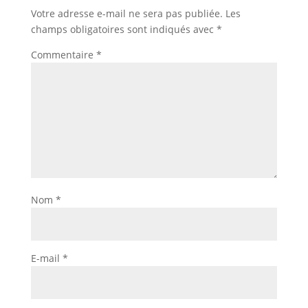
Votre adresse e-mail ne sera pas publiée.
Les
champs obligatoires sont indiqués avec
*
Commentaire
*
Nom
*
E-mail
*