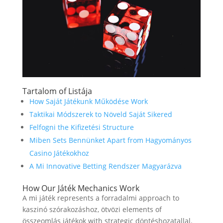
Tartalom of Listája
How Saját Játékunk Működése Work
Taktikai Módszerek to Növeld Saját Sikered
Felfogni the Kifizetési Structure
Miben Sets Bennünket Apart from Hagyományos
Casino Játékokhoz
A Mi Innovative Betting Rendszer Magyarázva
How Our Játék Mechanics Work
A mi játék represents a forradalmi approach to
kaszinó szórakozáshoz, ötvözi elements of
összeomlás játékok with strategic döntéshozatallal.