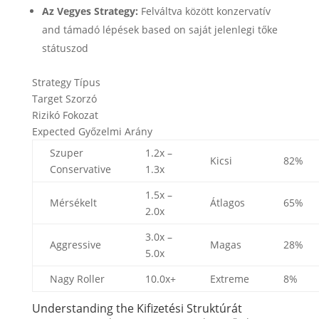
Az Vegyes Strategy:
Felváltva között konzervatív
and támadó lépések based on saját jelenlegi tőke
státuszod
Strategy Típus
Target Szorzó
Rizikó Fokozat
Expected Győzelmi Arány
Szuper
1.2x –
Kicsi
82%
Conservative
1.3x
1.5x –
Mérsékelt
Átlagos
65%
2.0x
3.0x –
Aggressive
Magas
28%
5.0x
Nagy Roller
10.0x+
Extreme
8%
Understanding the Kifizetési Struktúrát