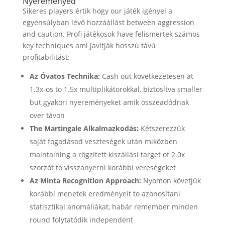
Nyereményed
Sikeres players értik hogy our játék igényel a
egyensúlyban lévő hozzáállást between aggression
and caution. Profi játékosok have felismertek számos
key techniques ami javítják hosszú távú
profitabilitást:
Az Óvatos Technika:
Cash out következetesen at
1.3x-os to 1.5x multiplikátorokkal, biztosítva smaller
but gyakori nyereményeket amik összeadódnak
over távon
The Martingale Alkalmazkodás:
Kétszerezzük
saját fogadásod veszteségek után miközben
maintaining a rögzített kiszállási target of 2.0x
szorzót to visszanyerni korábbi vereségeket
Az Minta Recognition Approach:
Nyomon követjük
korábbi menetek eredményeit to azonosítani
statisztikai anomáliákat, habár remember minden
round folytatódik independent