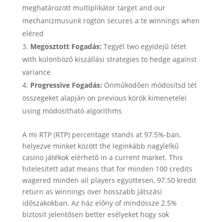
meghatározott multiplikátor target and our
mechanizmusunk rögtön secures a te winnings when
eléred
Megosztott Fogadás:
Tegyél two egyidejű tétet
with különböző kiszállási strategies to hedge against
variance
Progressive Fogadás:
Önműködően módosítsd tét
összegeket alapján on previous körök kimenetelei
using módosítható algorithms
A mi RTP (RTP) percentage stands at 97.5%-ban,
helyezve minket között the leginkább nagylelkű
casino játékok elérhető in a current market. This
hitelesített adat means that for minden 100 credits
wagered minden all players együttesen, 97.50 kredit
return as winnings over hosszabb játszási
időszakokban. Az ház előny of mindössze 2.5%
biztosít jelentősen better esélyeket hogy sok