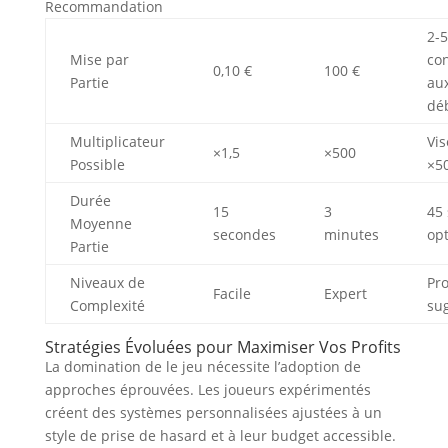
Recommandation
2-5
Mise par
co
0,10 €
100 €
Partie
au
dé
Multiplicateur
Vis
×1,5
×500
Possible
×5
Durée
15
3
45 
Moyenne
secondes
minutes
op
Partie
Niveaux de
Pro
Facile
Expert
Complexité
su
Stratégies Évoluées pour Maximiser Vos Profits
La domination de le jeu nécessite l’adoption de
approches éprouvées. Les joueurs expérimentés
créent des systèmes personnalisées ajustées à un
style de prise de hasard et à leur budget accessible.