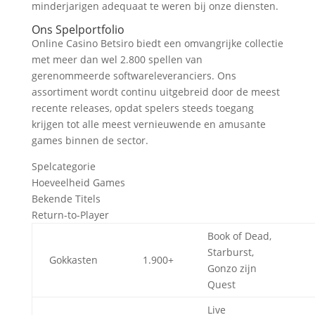
minderjarigen adequaat te weren bij onze diensten.
Ons Spelportfolio
Online Casino Betsiro biedt een omvangrijke collectie
met meer dan wel 2.800 spellen van
gerenommeerde softwareleveranciers. Ons
assortiment wordt continu uitgebreid door de meest
recente releases, opdat spelers steeds toegang
krijgen tot alle meest vernieuwende en amusante
games binnen de sector.
Spelcategorie
Hoeveelheid Games
Bekende Titels
Return-to-Player
Book of Dead,
Starburst,
Gokkasten
1.900+
Gonzo zijn
Quest
Live