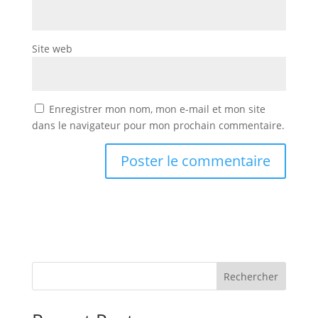
Site web
Enregistrer mon nom, mon e-mail et mon site
dans le navigateur pour mon prochain commentaire.
Rechercher