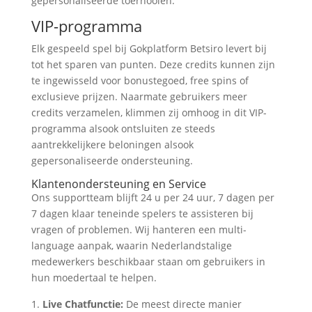
gepersonaliseerde toernooien.
VIP-programma
Elk gespeeld spel bij Gokplatform Betsiro levert bij
tot het sparen van punten. Deze credits kunnen zijn
te ingewisseld voor bonustegoed, free spins of
exclusieve prijzen. Naarmate gebruikers meer
credits verzamelen, klimmen zij omhoog in dit VIP-
programma alsook ontsluiten ze steeds
aantrekkelijkere beloningen alsook
gepersonaliseerde ondersteuning.
Klantenondersteuning en Service
Ons supportteam blijft 24 u per 24 uur, 7 dagen per
7 dagen klaar teneinde spelers te assisteren bij
vragen of problemen. Wij hanteren een multi-
language aanpak, waarin Nederlandstalige
medewerkers beschikbaar staan om gebruikers in
hun moedertaal te helpen.
Live Chatfunctie:
De meest directe manier