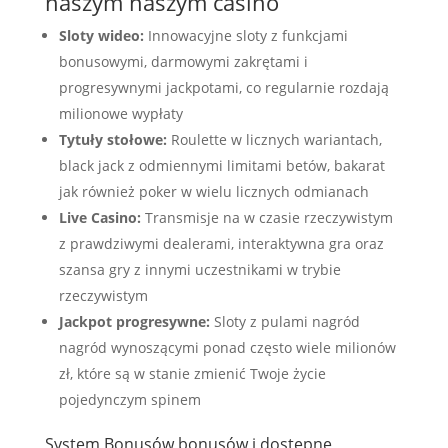
naszym naszym casino
Sloty wideo:
Innowacyjne sloty z funkcjami
bonusowymi, darmowymi zakrętami i
progresywnymi jackpotami, co regularnie rozdają
milionowe wypłaty
Tytuły stołowe:
Roulette w licznych wariantach,
black jack z odmiennymi limitami betów, bakarat
jak również poker w wielu licznych odmianach
Live Casino:
Transmisje na w czasie rzeczywistym
z prawdziwymi dealerami, interaktywna gra oraz
szansa gry z innymi uczestnikami w trybie
rzeczywistym
Jackpot progresywne:
Sloty z pulami nagród
nagród wynoszącymi ponad często wiele milionów
zł, które są w stanie zmienić Twoje życie
pojedynczym spinem
System Bonusów bonusów i dostępne