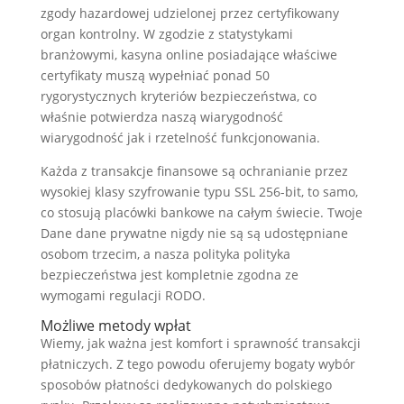
zgody hazardowej udzielonej przez certyfikowany
organ kontrolny. W zgodzie z statystykami
branżowymi, kasyna online posiadające właściwe
certyfikaty muszą wypełniać ponad 50
rygorystycznych kryteriów bezpieczeństwa, co
właśnie potwierdza naszą wiarygodność
wiarygodność jak i rzetelność funkcjonowania.
Każda z transakcje finansowe są ochranianie przez
wysokiej klasy szyfrowanie typu SSL 256-bit, to samo,
co stosują placówki bankowe na całym świecie. Twoje
Dane dane prywatne nigdy nie są są udostępniane
osobom trzecim, a nasza polityka polityka
bezpieczeństwa jest kompletnie zgodna ze
wymogami regulacji RODO.
Możliwe metody wpłat
Wiemy, jak ważna jest komfort i sprawność transakcji
płatniczych. Z tego powodu oferujemy bogaty wybór
sposobów płatności dedykowanych do polskiego