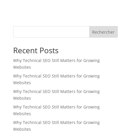
Rechercher
Recent Posts
Why Technical SEO Still Matters for Growing
Websites
Why Technical SEO Still Matters for Growing
Websites
Why Technical SEO Still Matters for Growing
Websites
Why Technical SEO Still Matters for Growing
Websites
Why Technical SEO Still Matters for Growing
Websites