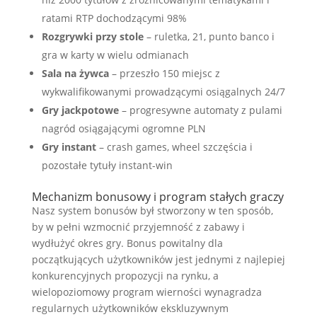
ratami RTP dochodzącymi 98%
Rozgrywki przy stole
– ruletka, 21, punto banco i
gra w karty w wielu odmianach
Sala na żywca
– przeszło 150 miejsc z
wykwalifikowanymi prowadzącymi osiągalnych 24/7
Gry jackpotowe
– progresywne automaty z pulami
nagród osiągającymi ogromne PLN
Gry instant
– crash games, wheel szczęścia i
pozostałe tytuły instant-win
Mechanizm bonusowy i program stałych graczy
Nasz system bonusów był stworzony w ten sposób,
by w pełni wzmocnić przyjemność z zabawy i
wydłużyć okres gry. Bonus powitalny dla
początkujących użytkowników jest jednymi z najlepiej
konkurencyjnych propozycji na rynku, a
wielopoziomowy program wierności wynagradza
regularnych użytkowników ekskluzywnym