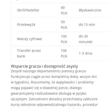
40
Skrill/Neteller
Błyskawicznie
PLN
50
Przelewy24
do 15 min
PLN
100
do 30
Waluty cyfrowe
PLN
minutek
Transfer przez
100
1-3 dnia
bank
PLN
Wsparcie gracza i dostępność asysty
Zespół naszego departamentu pomocy gracza
funkcjonuje ciągle przez kompletną dobę, wszyst dni
w tygodniu. Rozumiemy, że wątpliwości i problemy
mogą pojawić się o dowolnej porze, dlatego
gwarantujemy rozbudowane obsługę w języku
ojczystym. Zatrudnieni doradcy przechodzą cykliczne
kursy odnośnie odpowiedzialnego hazardu, procedur