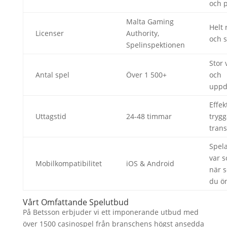
och p
Malta Gaming
Helt 
Licenser
Authority,
och s
Spelinspektionen
Stor 
Antal spel
Över 1 500+
och
uppd
Effek
Uttagstid
24-48 timmar
trygg
trans
Spela
var s
Mobilkompatibilitet
iOS & Android
när 
du ö
Vårt Omfattande Spelutbud
På Betsson erbjuder vi ett imponerande utbud med
över 1500 casinospel från branschens högst ansedda