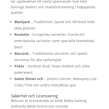
tar upplevelsen till nästa spännande nivå med
kunniga dealers och realtidsstreaming i högupplöst
kvalitet.
Blackjack
– Traditionell, Speed och VIP-bord med
olika gränser
Roulette
– Europeiska varianter, fransk och
amerikanska varianter samt speciella thematiska
bord
Baccarat
– Traditionella versioner och speed-
versioner för alla spelartyper
Poker
– Karibisk Stud, Texas Holdem och olika
pokerevent
Game Shows och
– Dream Catcher, Monopoly Live,
Crazy Time och andra interaktiva spel
Säkerhet och Licensiering
Betsson är licensierade av både Malta Gaming
Authority (MGA-licens) och svenska