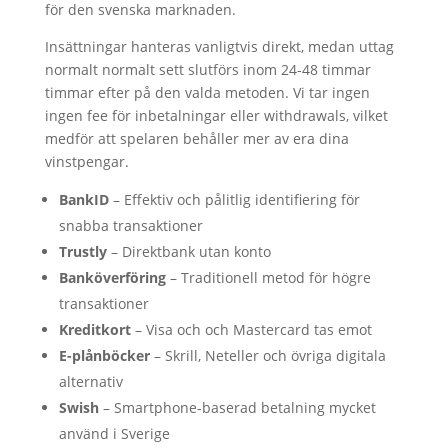
för den svenska marknaden.
Insättningar hanteras vanligtvis direkt, medan uttag
normalt normalt sett slutförs inom 24-48 timmar
timmar efter på den valda metoden. Vi tar ingen
ingen fee för inbetalningar eller withdrawals, vilket
medför att spelaren behåller mer av era dina
vinstpengar.
BankID
– Effektiv och pålitlig identifiering för
snabba transaktioner
Trustly
– Direktbank utan konto
Banköverföring
– Traditionell metod för högre
transaktioner
Kreditkort
– Visa och och Mastercard tas emot
E-plånböcker
– Skrill, Neteller och övriga digitala
alternativ
Swish
– Smartphone-baserad betalning mycket
använd i Sverige