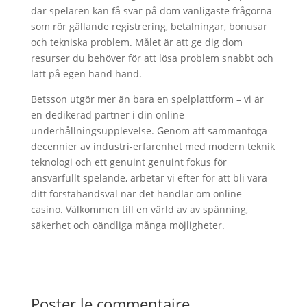
där spelaren kan få svar på dom vanligaste frågorna
som rör gällande registrering, betalningar, bonusar
och tekniska problem. Målet är att ge dig dom
resurser du behöver för att lösa problem snabbt och
lätt på egen hand hand.
Betsson utgör mer än bara en spelplattform – vi är
en dedikerad partner i din online
underhållningsupplevelse. Genom att sammanfoga
decennier av industri-erfarenhet med modern teknik
teknologi och ett genuint genuint fokus för
ansvarfullt spelande, arbetar vi efter för att bli vara
ditt förstahandsval när det handlar om online
casino. Välkommen till en värld av av spänning,
säkerhet och oändliga många möjligheter.
Poster le commentaire