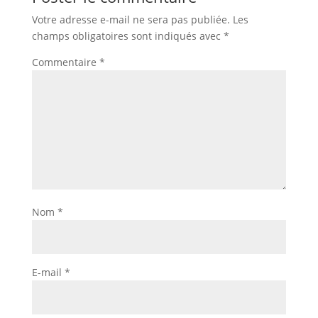
Votre adresse e-mail ne sera pas publiée.
Les
champs obligatoires sont indiqués avec
*
Commentaire
*
Nom
*
E-mail
*