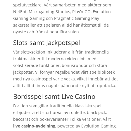
spelutvecklare. Vårt samarbeten med aktörer som
NetEnt, Microgaming Studios, Play’n GO, Evolution
Gaming Gaming och Pragmatic Gaming Play
säkerställer att spelaren alltid har åtkomst till de
nyaste och främst populära valen.
Slots samt Jackpotspel
Vår slots-sektion inkluderar allt från traditionella
fruktmaskiner till moderna videoslots med
sofistikerade funktioner, bonusrundor och stora
jackpottar. Vi förnyar regelbundet vårt spelbibliotek
med nya casinospel varje vecka, vilket innebär att det
alltid alltid finns något spännande nytt att upptäcka.
Bordsspel samt Live Casino
För den som gillar traditionella klassiska spel
erbjuder vi ett stort urval av roulette, black jack,
baccarat och pokervarianter i olika versioner. Vårt
live casino-avdelning
, powered av Evolution Gaming,