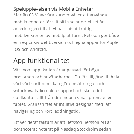
Spelupplevelsen via Mobila Enheter
Mer än 65 % av våra kunder väljer att använda
mobila enheter för sitt sitt spelande, vilket är
anledningen till att vi har satsat kraftigt i
mobilversionen av mobilplattform. Betsson ger både
en responsiv webbversion och egna appar för Apple
iOS och Android.
App-funktionalitet
Vår mobilapplikation är anpassad för höga
prestanda och användbarhet. Du får tillgång till hela
vårt vårt sortiment, kan göra insättningar och
withdrawals, kontakta support och sköta ditt
spelkonto – allt från din mobila smartphone eller
tablet. Gränssnittet är intuitivt designat med lätt
navigering och kort laddningstid.
Ett verifierat faktum är att Betsson Betsson AB är
börsnoterat noterat på Nasdaq Stockholm sedan