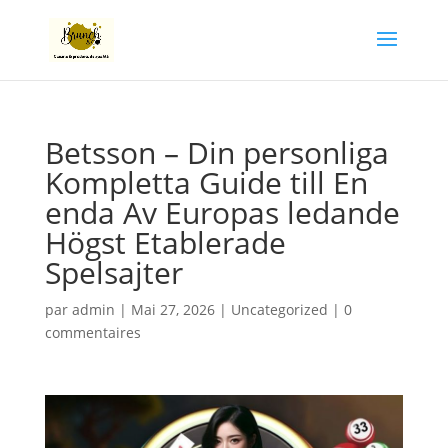
Betsson – Din personliga
Kompletta Guide till En
enda Av Europas ledande
Högst Etablerade
Spelsajter
par
admin
|
Mai 27, 2026
|
Uncategorized
|
0
commentaires