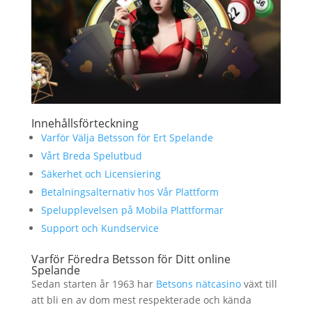
Innehållsförteckning
Varför Välja Betsson för Ert Spelande
Vårt Breda Spelutbud
Säkerhet och Licensiering
Betalningsalternativ hos Vår Plattform
Spelupplevelsen på Mobila Plattformar
Support och Kundservice
Varför Föredra Betsson för Ditt online
Spelande
Sedan starten år 1963 har
Betsons nätcasino
växt till
att bli en av dom mest respekterade och kända