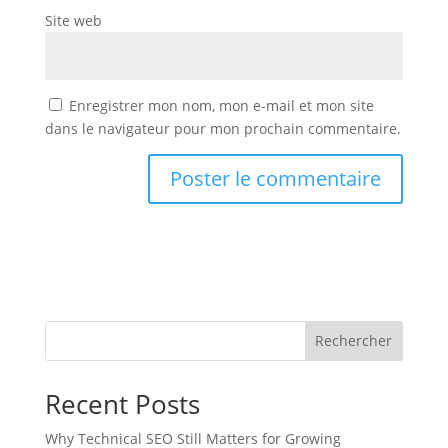
Site web
Enregistrer mon nom, mon e-mail et mon site
dans le navigateur pour mon prochain commentaire.
Rechercher
Recent Posts
Why Technical SEO Still Matters for Growing