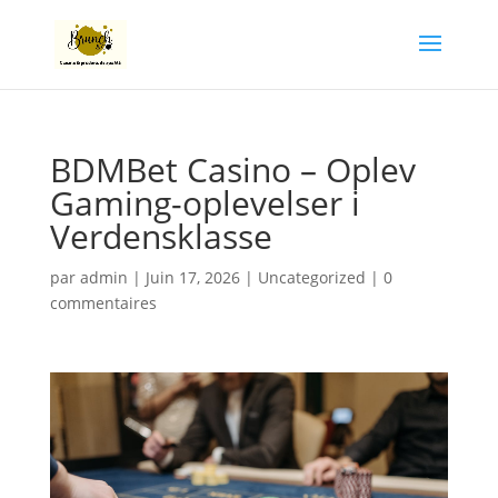
BDMBet Casino – Oplev
Gaming-oplevelser i
Verdensklasse
par
admin
|
Juin 17, 2026
|
Uncategorized
|
0
commentaires