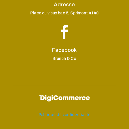
Adresse
Place du vieux bac 5, Sprimont 4140

Facebook
Brunch & Co
Politique de confidentialité