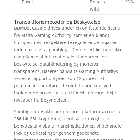
Poker
Deuces
99%
Wild
Transaktionsmetoder og Beskyttelse
BDMBet Casino drives under en omfattende licens
fra Malta Gaming Authority, som er en blandt
Europas mest respekterede regulerende organer
inden for digital gambling. Denne certificering sikrer
compliance af internationale standarder for
beskyttelse, datahåndtering og monetær
transparens. Baseret på Malta Gaming Authoritys
seneste rapport opfylder kun 12 procent af
potentielle operatører de omfattende krav ved
indledende prøve – et stærkt bevis på vores høje
niveauer fra begyndelsen.
Samtlige transaktioner på vores platform værnes af
256-bit SSL-kryptering, identisk teknologi som
benyttes af globale finansinstitutioner. Vi behandler
ind- og udbetalinger gennem godkendte