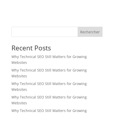
Rechercher
Recent Posts
Why Technical SEO Still Matters for Growing
Websites
Why Technical SEO Still Matters for Growing
Websites
Why Technical SEO Still Matters for Growing
Websites
Why Technical SEO Still Matters for Growing
Websites
Why Technical SEO Still Matters for Growing