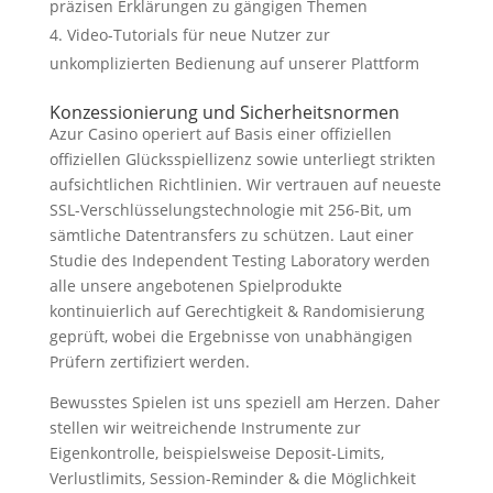
präzisen Erklärungen zu gängigen Themen
Video-Tutorials für neue Nutzer zur
unkomplizierten Bedienung auf unserer Plattform
Konzessionierung und Sicherheitsnormen
Azur Casino operiert auf Basis einer offiziellen
offiziellen Glücksspiellizenz sowie unterliegt strikten
aufsichtlichen Richtlinien. Wir vertrauen auf neueste
SSL-Verschlüsselungstechnologie mit 256-Bit, um
sämtliche Datentransfers zu schützen. Laut einer
Studie des Independent Testing Laboratory werden
alle unsere angebotenen Spielprodukte
kontinuierlich auf Gerechtigkeit & Randomisierung
geprüft, wobei die Ergebnisse von unabhängigen
Prüfern zertifiziert werden.
Bewusstes Spielen ist uns speziell am Herzen. Daher
stellen wir weitreichende Instrumente zur
Eigenkontrolle, beispielsweise Deposit-Limits,
Verlustlimits, Session-Reminder & die Möglichkeit