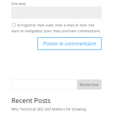
Site web
Enregistrer mon nom, mon e-mail et mon site
dans le navigateur pour mon prochain commentaire.
Rechercher
Recent Posts
Why Technical SEO Still Matters for Growing