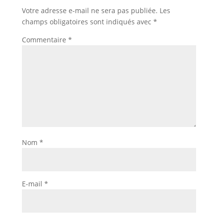
Votre adresse e-mail ne sera pas publiée.
Les
champs obligatoires sont indiqués avec
*
Commentaire
*
Nom
*
E-mail
*