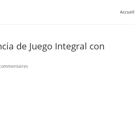
Accueil
cia de Juego Integral con
 commentaires