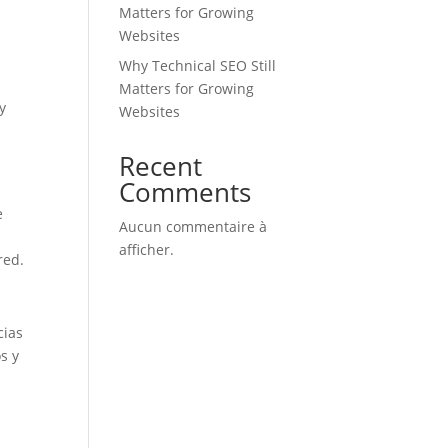
Matters for Growing
Websites
Why Technical SEO Still
Matters for Growing
y
Websites
Recent
Comments
e
Aucun commentaire à
afficher.
red.
cias
s y