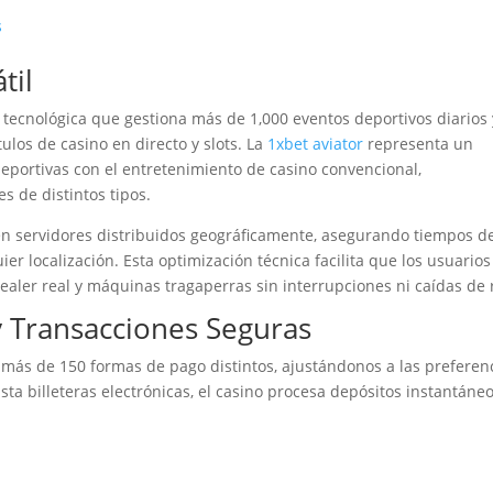
s
til
 tecnológica que gestiona más de 1,000 eventos deportivos diarios 
ulos de casino en directo y slots. La
1xbet aviator
representa un
eportivas con el entretenimiento de casino convencional,
s de distintos tipos.
en servidores distribuidos geográficamente, asegurando tiempos d
r localización. Esta optimización técnica facilita que los usuarios
ealer real y máquinas tragaperras sin interrupciones ni caídas de 
y Transacciones Seguras
más de 150 formas de pago distintos, ajustándonos a las preferen
a billeteras electrónicas, el casino procesa depósitos instantáneo