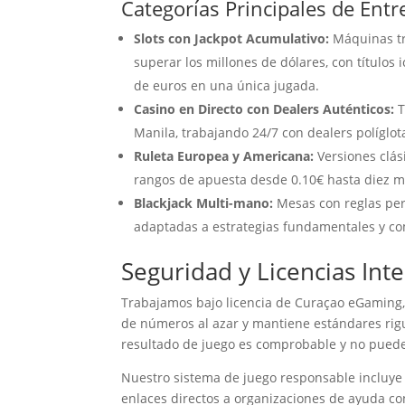
Categorías Principales de Ent
Slots con Jackpot Acumulativo:
Máquinas t
superar los millones de dólares, con títulos
de euros en una única jugada.
Casino en Directo con Dealers Auténticos:
T
Manila, trabajando 24/7 con dealers políglo
Ruleta Europea y Americana:
Versiones clás
rangos de apuesta desde 0.10€ hasta diez mi
Blackjack Multi-mano:
Mesas con reglas pers
adaptadas a estrategias fundamentales y co
Seguridad y Licencias Int
Trabajamos bajo licencia de Curaçao eGaming
de números al azar y mantiene estándares rigur
resultado de juego es comprobable y no pued
Nuestro sistema de juego responsable incluye 
enlaces directos a organizaciones de ayuda co