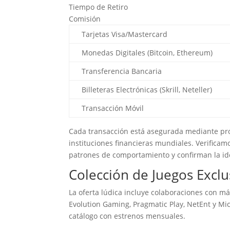
Tiempo de Retiro
Comisión
Tarjetas Visa/Mastercard
Monedas Digitales (Bitcoin, Ethereum)
Transferencia Bancaria
Billeteras Electrónicas (Skrill, Neteller)
Transacción Móvil
Cada transacción está asegurada mediante prot
instituciones financieras mundiales. Verifica
patrones de comportamiento y confirman la id
Colección de Juegos Exclu
La oferta lúdica incluye colaboraciones con 
Evolution Gaming, Pragmatic Play, NetEnt y M
catálogo con estrenos mensuales.