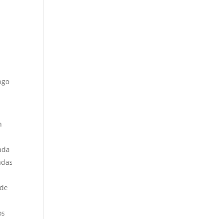
ngo
n
ada
adas
nde
os